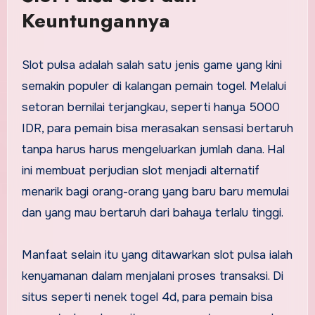
Keuntungannya
Slot pulsa adalah salah satu jenis game yang kini
semakin populer di kalangan pemain togel. Melalui
setoran bernilai terjangkau, seperti hanya 5000
IDR, para pemain bisa merasakan sensasi bertaruh
tanpa harus harus mengeluarkan jumlah dana. Hal
ini membuat perjudian slot menjadi alternatif
menarik bagi orang-orang yang baru baru memulai
dan yang mau bertaruh dari bahaya terlalu tinggi.
Manfaat selain itu yang ditawarkan slot pulsa ialah
kenyamanan dalam menjalani proses transaksi. Di
situs seperti nenek togel 4d, para pemain bisa