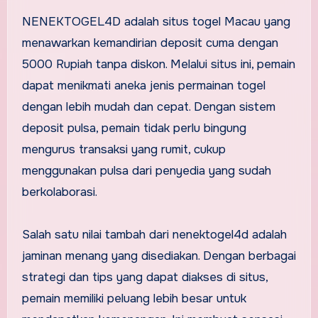
NENEKTOGEL4D adalah situs togel Macau yang
menawarkan kemandirian deposit cuma dengan
5000 Rupiah tanpa diskon. Melalui situs ini, pemain
dapat menikmati aneka jenis permainan togel
dengan lebih mudah dan cepat. Dengan sistem
deposit pulsa, pemain tidak perlu bingung
mengurus transaksi yang rumit, cukup
menggunakan pulsa dari penyedia yang sudah
berkolaborasi.
Salah satu nilai tambah dari nenektogel4d adalah
jaminan menang yang disediakan. Dengan berbagai
strategi dan tips yang dapat diakses di situs,
pemain memiliki peluang lebih besar untuk