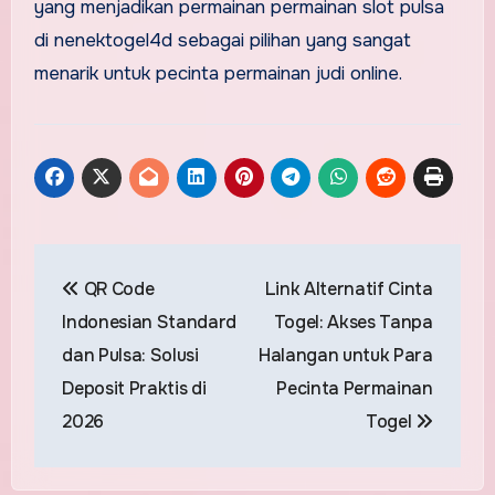
yang menjadikan permainan permainan slot pulsa
di nenektogel4d sebagai pilihan yang sangat
menarik untuk pecinta permainan judi online.
Post
QR Code
Link Alternatif Cinta
navigation
Indonesian Standard
Togel: Akses Tanpa
dan Pulsa: Solusi
Halangan untuk Para
Deposit Praktis di
Pecinta Permainan
2026
Togel