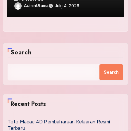
AdminUtama
July 4, 2026
Search
Search
Recent Posts
Toto Macau 4D Pembaharuan Keluaran Resmi
Terbaru