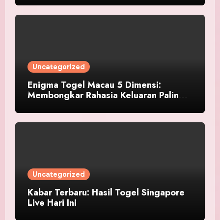
Uncategorized
Enigma Togel Macau 5 Dimensi:
Membongkar Rahasia Keluaran Paling
Baru
Uncategorized
Kabar Terbaru: Hasil Togel Singapore
Live Hari Ini