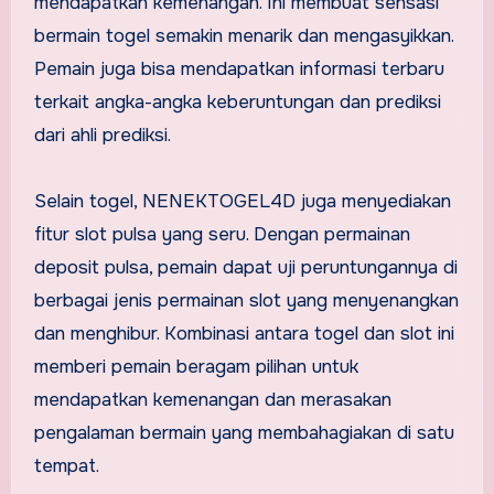
mendapatkan kemenangan. Ini membuat sensasi
bermain togel semakin menarik dan mengasyikkan.
Pemain juga bisa mendapatkan informasi terbaru
terkait angka-angka keberuntungan dan prediksi
dari ahli prediksi.
Selain togel, NENEKTOGEL4D juga menyediakan
fitur slot pulsa yang seru. Dengan permainan
deposit pulsa, pemain dapat uji peruntungannya di
berbagai jenis permainan slot yang menyenangkan
dan menghibur. Kombinasi antara togel dan slot ini
memberi pemain beragam pilihan untuk
mendapatkan kemenangan dan merasakan
pengalaman bermain yang membahagiakan di satu
tempat.