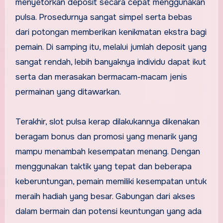
menyetorkan deposit secara cepat menggunakan
pulsa. Prosedurnya sangat simpel serta bebas
dari potongan memberikan kenikmatan ekstra bagi
pemain. Di samping itu, melalui jumlah deposit yang
sangat rendah, lebih banyaknya individu dapat ikut
serta dan merasakan bermacam-macam jenis
permainan yang ditawarkan.
Terakhir, slot pulsa kerap dilakukannya dikenakan
beragam bonus dan promosi yang menarik yang
mampu menambah kesempatan menang. Dengan
menggunakan taktik yang tepat dan beberapa
keberuntungan, pemain memiliki kesempatan untuk
meraih hadiah yang besar. Gabungan dari akses
dalam bermain dan potensi keuntungan yang ada