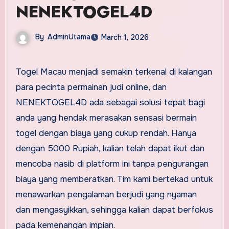
NENEKTOGEL4D
By
AdminUtama
March 1, 2026
Togel Macau menjadi semakin terkenal di kalangan
para pecinta permainan judi online, dan
NENEKTOGEL4D ada sebagai solusi tepat bagi
anda yang hendak merasakan sensasi bermain
togel dengan biaya yang cukup rendah. Hanya
dengan 5000 Rupiah, kalian telah dapat ikut dan
mencoba nasib di platform ini tanpa pengurangan
biaya yang memberatkan. Tim kami bertekad untuk
menawarkan pengalaman berjudi yang nyaman
dan mengasyikkan, sehingga kalian dapat berfokus
pada kemenangan impian.