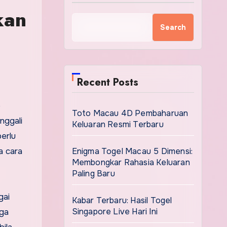
kan
Search
Recent Posts
Toto Macau 4D Pembaharuan
nggali
Keluaran Resmi Terbaru
perlu
a cara
Enigma Togel Macau 5 Dimensi:
Membongkar Rahasia Keluaran
Paling Baru
gai
Kabar Terbaru: Hasil Togel
Singapore Live Hari Ini
rga