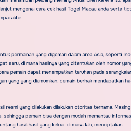
an menambah peluang menang Anda. Oleh karena itu, apab
 lanjut mengenai cara cek hasil Togel Macau anda serta tip
mpai akhir.
uk permainan yang digemari dalam area Asia, seperti Ind
gat seru, di mana hasilnya yang ditentukan oleh nomor yan
 para pemain dapat menempatkan taruhan pada serangkaia
dengan yang yang diumumkan, pemain berhak mendapatkan ha
l resmi yang dilakukan dilakukan otoritas ternama. Masin
ala, sehingga pemain bisa dengan mudah memantau informas
tang hasil-hasil yang keluar di masa lalu, menciptakan