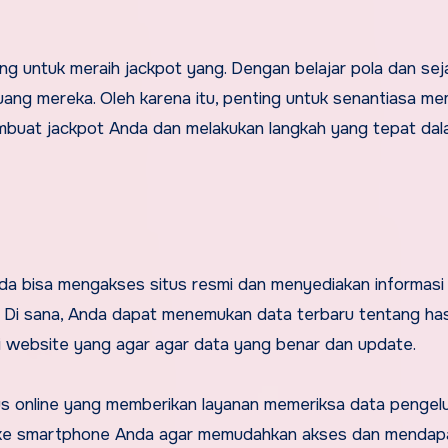
ng untuk meraih jackpot yang. Dengan belajar pola dan sej
uang mereka. Oleh karena itu, penting untuk senantiasa m
embuat jackpot Anda dan melakukan langkah yang tepat da
da bisa mengakses situs resmi dan menyediakan informasi
Di sana, Anda dapat menemukan data terbaru tentang has
i website yang agar agar data yang benar dan update.
itus online yang memberikan layanan memeriksa data pengel
 ke smartphone Anda agar memudahkan akses dan mendap