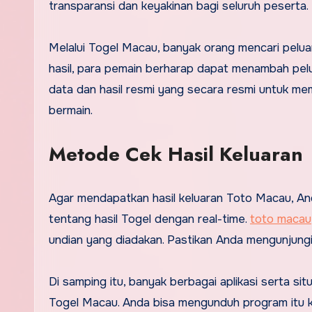
transparansi dan keyakinan bagi seluruh peserta.
Melalui Togel Macau, banyak orang mencari pelua
hasil, para pemain berharap dapat menambah pel
data dan hasil resmi yang secara resmi untuk m
bermain.
Metode Cek Hasil Keluaran
Agar mendapatkan hasil keluaran Toto Macau, An
tentang hasil Togel dengan real-time.
toto macau
undian yang diadakan. Pastikan Anda mengunjung
Di samping itu, banyak berbagai aplikasi serta s
Togel Macau. Anda bisa mengunduh program itu