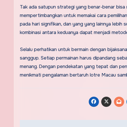
Tak ada satupun strategi yang benar-benar bisa
mempertimbangkan untuk memakai cara pemilihan
pada hari signifikan, dan yang yang lainnya leb
kombinasi antara keduanya dapat menjadi metode
Selalu perhatikan untuk bermain dengan bijaksan
sanggup. Setiap permainan harus dipandang seba
menang. Dengan pendekatan yang tepat dan pen
menikmati pengalaman bertaruh lotre Macau sam
Post