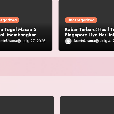
tegorized
Uncategorized
a Togel Macau 5
Kabar Terbaru: Hasil T
si: Membongkar
Singapore Live Hari In
ia Keluaran Paling
minUtama
AdminUtama
July 27, 2026
July 4,