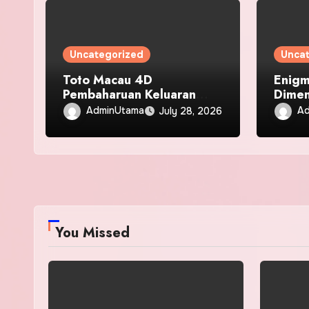
Uncategorized
Unca
Toto Macau 4D
Enigm
Pembaharuan Keluaran
Dimen
Resmi Terbaru
Rahas
AdminUtama
Ad
July 28, 2026
Baru
You Missed