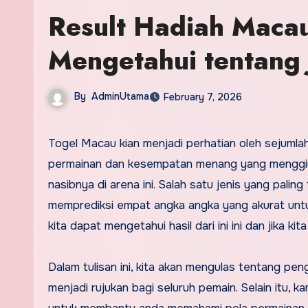
Result Hadiah Maca
Mengetahui tentang
By
AdminUtama
February 7, 2026
Togel Macau kian menjadi perhatian oleh sejumlah petaruh di seluruh Indonesia. Melalui berbagai macam tipe
permainan dan kesempatan menang yang menggiurk
nasibnya di arena ini. Salah satu jenis yang pali
memprediksi empat angka angka yang akurat unt
kita dapat mengetahui hasil dari ini ini dan jika ki
Dalam tulisan ini, kita akan mengulas tentang p
menjadi rujukan bagi seluruh pemain. Selain itu