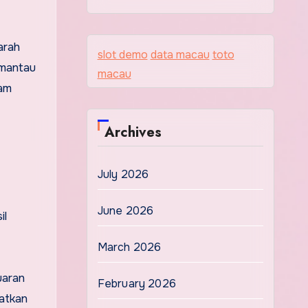
arah
slot demo
data macau
toto
emantau
macau
lam
Archives
July 2026
June 2026
il
March 2026
uaran
February 2026
atkan