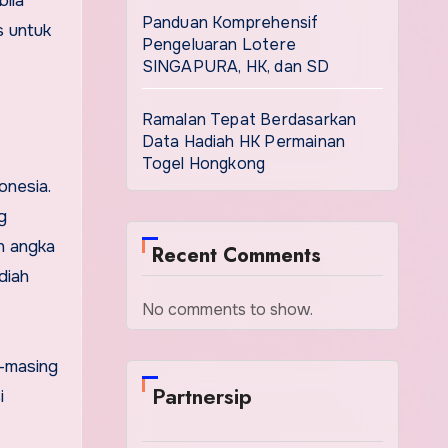
ila
Panduan Komprehensif
s untuk
Pengeluaran Lotere
SINGAPURA, HK, dan SD
Ramalan Tepat Berdasarkan
Data Hadiah HK Permainan
Togel Hongkong
onesia.
g
n angka
Recent Comments
diah
No comments to show.
g-masing
Partnersip
i