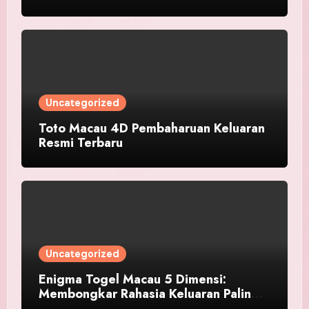
Uncategorized
Toto Macau 4D Pembaharuan Keluaran
Resmi Terbaru
Uncategorized
Enigma Togel Macau 5 Dimensi:
Membongkar Rahasia Keluaran Paling
Baru