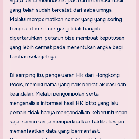
nyata serta membandingkan dari informasi Hasil
yang telah sudah tercatat dari sebelumnya.
Melalui memperhatikan nomor yang yang sering
tampak atau nomor yang tidak banyak
dipertaruhkan, petaruh bisa membuat keputusan
yang lebih cermat pada menentukan angka bagi
taruhan selanjutnya.
Di samping itu, pengeluaran HK dari Hongkong
Pools, memiliki nama yang baik berkat akurasi dan
keandalan. Melalui pengumpulan serta
menganalisis informasi hasil HK lotto yang lalu,
pemain tidak hanya mengandalkan keberuntungan
saja, namun serta memperkuatkan taktik dengan
memanfaatkan data yang bermanfaat.