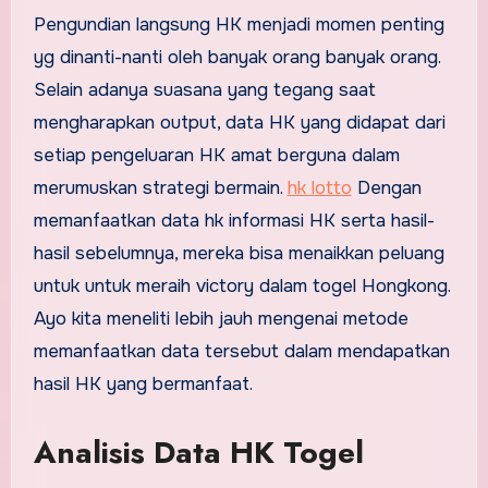
Pengundian langsung HK menjadi momen penting
yg dinanti-nanti oleh banyak orang banyak orang.
Selain adanya suasana yang tegang saat
mengharapkan output, data HK yang didapat dari
setiap pengeluaran HK amat berguna dalam
merumuskan strategi bermain.
hk lotto
Dengan
memanfaatkan data hk informasi HK serta hasil-
hasil sebelumnya, mereka bisa menaikkan peluang
untuk untuk meraih victory dalam togel Hongkong.
Ayo kita meneliti lebih jauh mengenai metode
memanfaatkan data tersebut dalam mendapatkan
hasil HK yang bermanfaat.
Analisis Data HK Togel