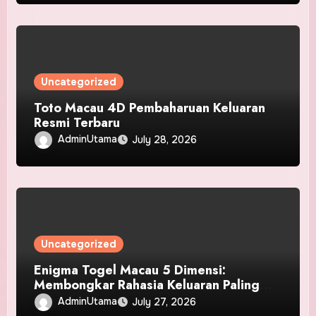
Uncategorized
Toto Macau 4D Pembaharuan Keluaran
Resmi Terbaru
AdminUtama
July 28, 2026
Uncategorized
Enigma Togel Macau 5 Dimensi:
Membongkar Rahasia Keluaran Paling
Baru
AdminUtama
July 27, 2026