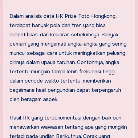
Dalam analisis data HK Prize Toto Hongkong,
terdapat banyak pola dan tren yang bisa
diidentifikasi dari keluaran sebelumnya. Banyak
pemain yang mengamati angka-angka yang sering
muncul sebagai cara untuk meningkatkan peluang
dirinya dalam upaya taruhan. Contohnya, angka
tertentu mungkin tampil lebih frekuensi tinggi
dalam periode waktu tertentu, memberikan
bagaimana hasil pengundian dapat terpengaruh
oleh beragam aspek.
Hasil HK yang terdokumentasi dengan baik pun
menawarkan wawasan tentang apa yang mungkin
terjadi pada undian Berikutnya. Corak yang