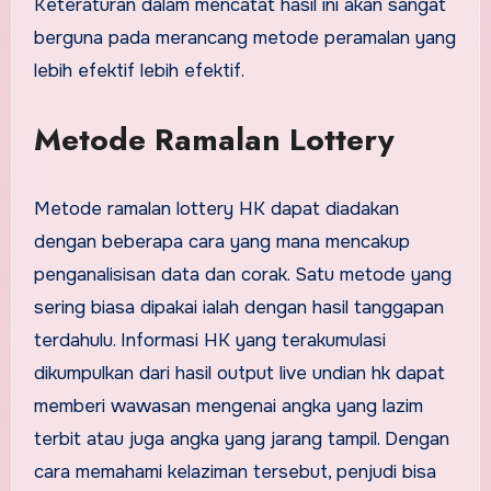
Keteraturan dalam mencatat hasil ini akan sangat
berguna pada merancang metode peramalan yang
lebih efektif lebih efektif.
Metode Ramalan Lottery
Metode ramalan lottery HK dapat diadakan
dengan beberapa cara yang mana mencakup
penganalisisan data dan corak. Satu metode yang
sering biasa dipakai ialah dengan hasil tanggapan
terdahulu. Informasi HK yang terakumulasi
dikumpulkan dari hasil output live undian hk dapat
memberi wawasan mengenai angka yang lazim
terbit atau juga angka yang jarang tampil. Dengan
cara memahami kelaziman tersebut, penjudi bisa