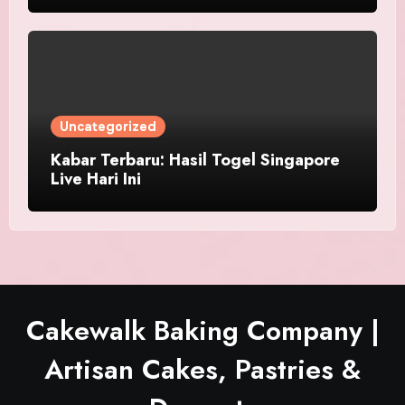
Uncategorized
Kabar Terbaru: Hasil Togel Singapore
Live Hari Ini
Cakewalk Baking Company |
Artisan Cakes, Pastries &