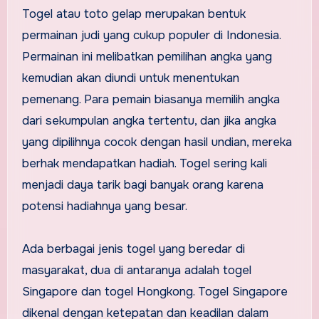
Togel atau toto gelap merupakan bentuk
permainan judi yang cukup populer di Indonesia.
Permainan ini melibatkan pemilihan angka yang
kemudian akan diundi untuk menentukan
pemenang. Para pemain biasanya memilih angka
dari sekumpulan angka tertentu, dan jika angka
yang dipilihnya cocok dengan hasil undian, mereka
berhak mendapatkan hadiah. Togel sering kali
menjadi daya tarik bagi banyak orang karena
potensi hadiahnya yang besar.
Ada berbagai jenis togel yang beredar di
masyarakat, dua di antaranya adalah togel
Singapore dan togel Hongkong. Togel Singapore
dikenal dengan ketepatan dan keadilan dalam