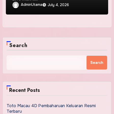
AdminUtama
July 4, 2026
Search
Search
Recent Posts
Toto Macau 4D Pembaharuan Keluaran Resmi
Terbaru