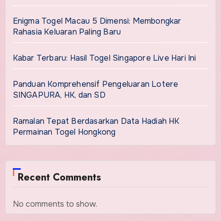
Enigma Togel Macau 5 Dimensi: Membongkar
Rahasia Keluaran Paling Baru
Kabar Terbaru: Hasil Togel Singapore Live Hari Ini
Panduan Komprehensif Pengeluaran Lotere
SINGAPURA, HK, dan SD
Ramalan Tepat Berdasarkan Data Hadiah HK
Permainan Togel Hongkong
Recent Comments
No comments to show.