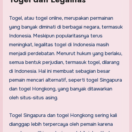
Togel, atau togel online, merupakan permainan
yang banyak diminati di berbagai negara, termasuk
Indonesia. Meskipun popularitasnya terus
meningkat, legalitas togel di Indonesia masih
menjadi perdebatan. Menurut hukum yang berlaku,
semua bentuk perjudian, termasuk togel, dilarang
di Indonesia. Hal ini membuat sebagian besar
pemain mencari alternatif, seperti togel Singapura
dan togel Hongkong, yang banyak ditawarkan
oleh situs-situs asing.
Togel Singapura dan togel Hongkong sering kali
dianggap lebih terpercaya oleh pemain karena