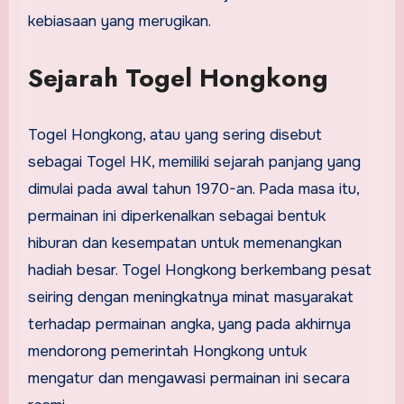
kebiasaan yang merugikan.
Sejarah Togel Hongkong
Togel Hongkong, atau yang sering disebut
sebagai Togel HK, memiliki sejarah panjang yang
dimulai pada awal tahun 1970-an. Pada masa itu,
permainan ini diperkenalkan sebagai bentuk
hiburan dan kesempatan untuk memenangkan
hadiah besar. Togel Hongkong berkembang pesat
seiring dengan meningkatnya minat masyarakat
terhadap permainan angka, yang pada akhirnya
mendorong pemerintah Hongkong untuk
mengatur dan mengawasi permainan ini secara