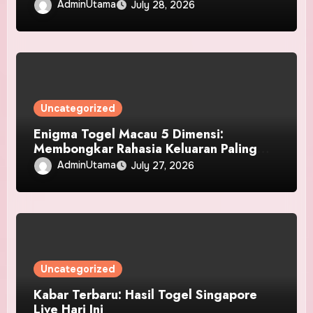
AdminUtama
July 28, 2026
Uncategorized
Enigma Togel Macau 5 Dimensi:
Membongkar Rahasia Keluaran Paling
Baru
AdminUtama
July 27, 2026
Uncategorized
Kabar Terbaru: Hasil Togel Singapore
Live Hari Ini