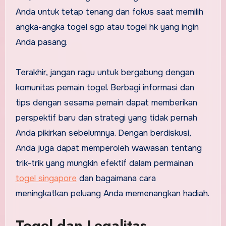
Anda untuk tetap tenang dan fokus saat memilih
angka-angka togel sgp atau togel hk yang ingin
Anda pasang.
Terakhir, jangan ragu untuk bergabung dengan
komunitas pemain togel. Berbagi informasi dan
tips dengan sesama pemain dapat memberikan
perspektif baru dan strategi yang tidak pernah
Anda pikirkan sebelumnya. Dengan berdiskusi,
Anda juga dapat memperoleh wawasan tentang
trik-trik yang mungkin efektif dalam permainan
togel singapore
dan bagaimana cara
meningkatkan peluang Anda memenangkan hadiah.
Togel dan Legalitas