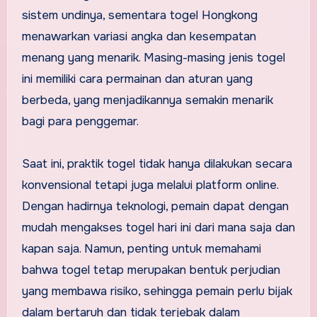
sistem undinya, sementara togel Hongkong
menawarkan variasi angka dan kesempatan
menang yang menarik. Masing-masing jenis togel
ini memiliki cara permainan dan aturan yang
berbeda, yang menjadikannya semakin menarik
bagi para penggemar.
Saat ini, praktik togel tidak hanya dilakukan secara
konvensional tetapi juga melalui platform online.
Dengan hadirnya teknologi, pemain dapat dengan
mudah mengakses togel hari ini dari mana saja dan
kapan saja. Namun, penting untuk memahami
bahwa togel tetap merupakan bentuk perjudian
yang membawa risiko, sehingga pemain perlu bijak
dalam bertaruh dan tidak terjebak dalam