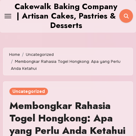
Skip
Cakewalk Baking Company
to
| Artisan Cakes, Pastries &
content
Desserts
Home
Uncategorized
Membongkar Rahasia Togel Hongkong: Apa yang Perlu
Anda Ketahui
Uncategorized
Membongkar Rahasia
Togel Hongkong: Apa
yang Perlu Anda Ketahui