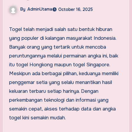
By
AdminUtama
October 16, 2025
Togel telah menjadi salah satu bentuk hiburan
yang populer di kalangan masyarakat Indonesia.
Banyak orang yang tertarik untuk mencoba
peruntungannya melalui permainan angka ini, baik
itu togel Hongkong maupun togel Singapore.
Meskipun ada berbagai pilihan, keduanya memiliki
penggemar setia yang selalu menantikan hasil
keluaran terbaru setiap harinya. Dengan
perkembangan teknologi dan informasi yang
semakin cepat, akses terhadap data dan angka
togel kini semakin mudah.